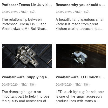
Professor Teresa Lin Ju visit Vinahardware
Reasons why you should use Vinahardware dish shelves
20/05/2020 - Nhân Tiến
20/05/2020 - Nhân Tiến
The relationship between
A beautiful and luxurious small
Professor Teresa Lin Ju and
kitchen is made from great
Vinahardware Mr. Bui Nhan
kitchen cabinet accessories....
Tien, th...
Vinahardware: Supplying and consulting commonly used damping hinges
Vinahardware: LED touch lighting for interior cabinets – Simple, convenient
20/05/2020 - Nhân Tiến
20/05/2020 - Nhân Tiến
The damping hinge is an
LED touch lighting for cabinets
important part to help improve
is one of the smart accessory
the quality and aesthetics of
product lines with many o...
mo...