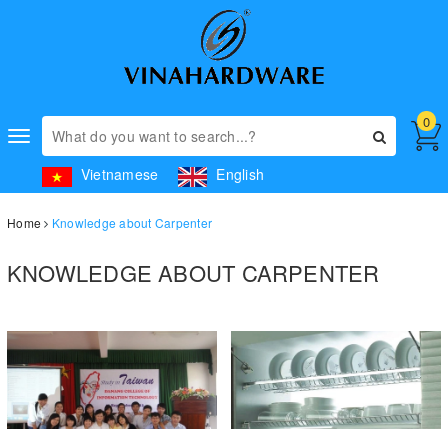
0
Toggle
navigation
Vietnamese
English
Home
Knowledge about Carpenter
KNOWLEDGE ABOUT CARPENTER