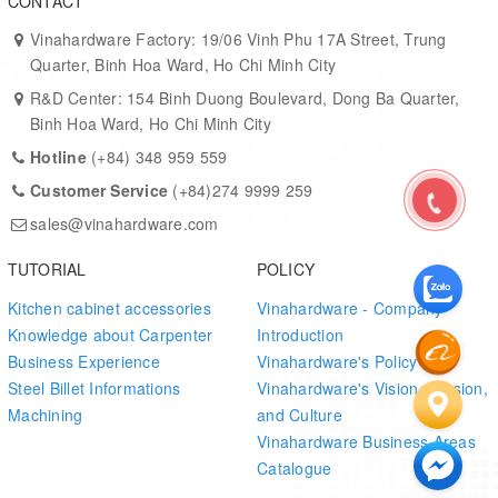
CONTACT
Vinahardware Factory: 19/06 Vinh Phu 17A Street, Trung
Quarter, Binh Hoa Ward, Ho Chi Minh City
R&D Center: 154 Binh Duong Boulevard, Dong Ba Quarter,
Binh Hoa Ward, Ho Chi Minh City
Hotline
(+84) 348 959 559
Customer Service
(+84)274 9999 259
sales@vinahardware.com
TUTORIAL
POLICY
Kitchen cabinet accessories
Vinahardware - Company
Knowledge about Carpenter
Introduction
Business Experience
Vinahardware's Policy
Steel Billet Informations
Vinahardware's Vision, Mission,
Machining
and Culture
Vinahardware Business Areas
Catalogue