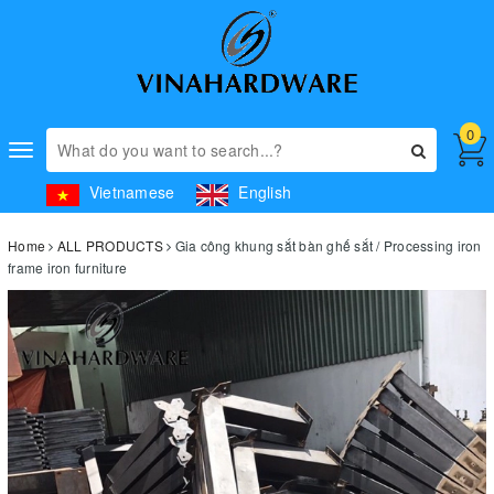
0
Toggle
navigation
Vietnamese
English
Home
ALL PRODUCTS
Gia công khung sắt bàn ghế sắt / Processing iron
frame iron furniture